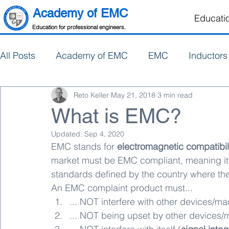
Academy of EMC
Educati
Education for professional engineers.
All Posts
Academy of EMC
EMC
Inductors
Reto Keller
May 21, 2018
3 min read
Electronics Design
PCB Design
What is EMC?
Updated:
Sep 4, 2020
EMC stands for 
electromagnetic compatibil
market must be EMC compliant, meaning it m
standards defined by the country where the
An EMC complaint product must...
... NOT interfere with other devices/ma
... NOT being upset by other devices/m