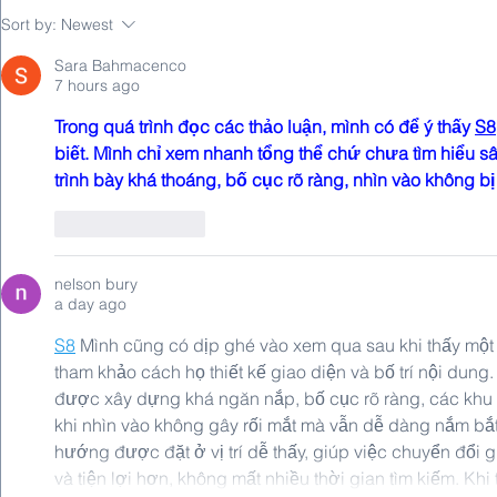
Why DC/DC Converters Fail
FDA Guidan
Sort by:
Newest
EMC — and How to Fix It
Medical Dev
Sara Bahmacenco
7 hours ago
Trong quá trình đọc các thảo luận, mình có để ý thấy 
S8
biết. Mình chỉ xem nhanh tổng thể chứ chưa tìm hiểu s
trình bày khá thoáng, bố cục rõ ràng, nhìn vào không bị 
Like
Reply
nelson bury
a day ago
S8
 Mình cũng có dịp ghé vào xem qua sau khi thấy một 
tham khảo cách họ thiết kế giao diện và bố trí nội dung
được xây dựng khá ngăn nắp, bố cục rõ ràng, các khu
khi nhìn vào không gây rối mắt mà vẫn dễ dàng nắm bắ
hướng được đặt ở vị trí dễ thấy, giúp việc chuyển đổi
và tiện lợi hơn, không mất nhiều thời gian tìm kiếm. Khi 